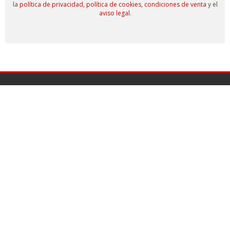
la
política de privacidad
,
política de cookies
,
condiciones de venta
y el
aviso legal
.
© Escenografías para el Belén
Taller: C/ Isaías Carrasco s/n.
Administración: C/ La Plata, 7. 49810
MORALES DE TORO (Zamora)
980 698 278
info@escenografiasparaelbelen.es
Tienda online
Belenes monumentales
El taller
Exposiciones