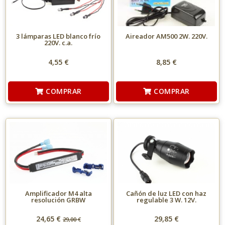
3 lámparas LED blanco frío
Aireador AM500 2W. 220V.
220V. c.a.
4,55 €
8,85 €
COMPRAR
COMPRAR
Amplificador M4 alta
Cañón de luz LED con haz
resolución GRBW
regulable 3 W. 12V.
24,65 €
29,85 €
29,00
€