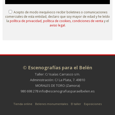
Acepto de modo inequívoco recibir boletines o comunicaciones
comerciales de esta entidad, declaro que soy mayor de edad y he leído
la
política de privacidad
,
política de cookies
,
condiciones de venta
y el
aviso legal
.
© Escenografías para el Belén
Taller: C/ Isaías Carrasco s/n.
Administración: C/ La Plata, 7. 49810
MORALES DE TORO (Zamora)
980 698 278
info@escenografiasparaelbelen.es
Tienda online
Belenes monumentales
El taller
Exposiciones