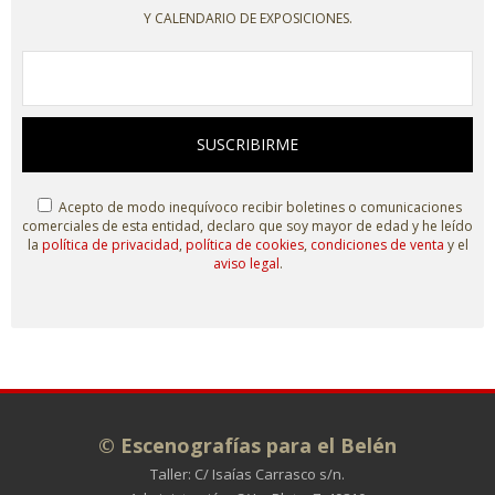
Y CALENDARIO DE EXPOSICIONES.
SUSCRIBIRME
Acepto de modo inequívoco recibir boletines o comunicaciones
comerciales de esta entidad, declaro que soy mayor de edad y he leído
la
política de privacidad
,
política de cookies
,
condiciones de venta
y el
aviso legal
.
© Escenografías para el Belén
Taller: C/ Isaías Carrasco s/n.