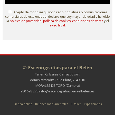
Acepto de modo inequívoco recibir boletines o comunicaciones
comerciales de esta entidad, declaro que soy mayor de edad y he leído
la
política de privacidad
,
política de cookies
,
condiciones de venta
y el
aviso legal
.
© Escenografías para el Belén
Taller: C/ Isaías Carrasco s/n.
Administración: C/ La Plata, 7. 49810
MORALES DE TORO (Zamora)
980 698 278
info@escenografiasparaelbelen.es
Tienda online
Belenes monumentales
El taller
Exposiciones