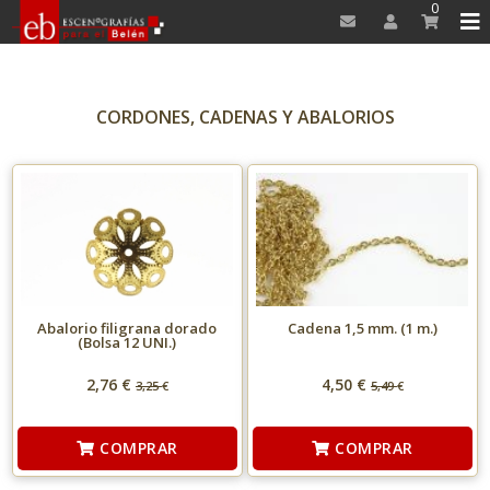
0
CORDONES, CADENAS Y ABALORIOS
Abalorio filigrana dorado
Cadena 1,5 mm. (1 m.)
(Bolsa 12 UNI.)
2,76 €
4,50 €
3,25
€
5,49
€
COMPRAR
COMPRAR