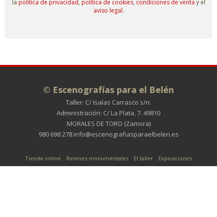
la
política de privacidad
,
política de cookies
,
condiciones de venta
y el
aviso legal
.
© Escenografías para el Belén
Taller: C/ Isaías Carrasco s/n.
Administración: C/ La Plata, 7. 49810
MORALES DE TORO (Zamora)
980 698 278
info@escenografiasparaelbelen.es
Tienda online
Belenes monumentales
El taller
Exposiciones