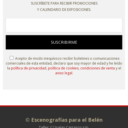
SUSCRÍBETE PARA RECIBIR PROMOCIONES
Y CALENDARIO DE EXPOSICIONES.
SUSCRIBIRME
Acepto de modo inequívoco recibir boletines o comunicaciones
comerciales de esta entidad, declaro que soy mayor de edad y he leído
la
política de privacidad
,
política de cookies
,
condiciones de venta
y el
aviso legal
.
© Escenografías para el Belén
Taller: C/ Isaías Carrasco s/n.