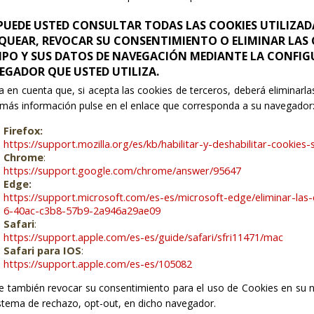
. PUEDE USTED CONSULTAR TODAS LAS COOKIES UTILIZADA
QUEAR, REVOCAR SU CONSENTIMIENTO O ELIMINAR LAS 
IPO Y SUS DATOS DE NAVEGACIÓN MEDIANTE LA CONFIG
EGADOR QUE USTED UTILIZA.
 en cuenta que, si acepta las cookies de terceros, deberá eliminarl
más información pulse en el enlace que corresponda a su navegador
Firefox:
https://support.mozilla.org/es/kb/habilitar-y-deshabilitar-cookies
Chrome
:
https://support.google.com/chrome/answer/95647
Edge:
https://support.microsoft.com/es-es/microsoft-edge/eliminar-la
6-40ac-c3b8-57b9-2a946a29ae09
Safari
:
https://support.apple.com/es-es/guide/safari/sfri11471/mac
Safari para IOS
:
https://support.apple.com/es-es/105082
 también revocar su consentimiento para el uso de Cookies en su na
stema de rechazo, opt-out, en dicho navegador.