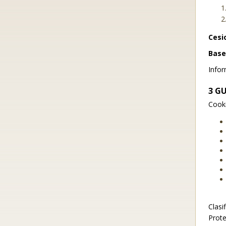
Cesi
Base 
Infor
3
GU
Cooki
Clasi
Prote