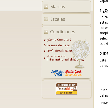
capas
Marcas
1
¿Q
Se t
Escalas
estas
obten
Condiciones
simp
sele
¿Cómo Comprar?
cooki
Formas de Pago
Envío desde 5.95€
2
ID
Now offering
International shipping
Este 
de es
Pued
del n
Plaz