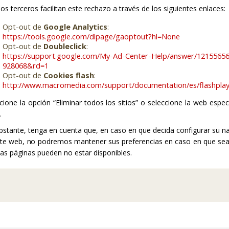
os terceros facilitan este rechazo a través de los siguientes enlaces:
Opt-out de
Google Analytics
:
https://tools.google.com/dlpage/gaoptout?hl=None
Opt-out de
Doubleclick
:
https://support.google.com/My-Ad-Center-Help/answer/12155656
928068&rd=1
Opt-out de
Cookies flash
:
http://www.macromedia.com/support/documentation/es/flashplay
cione la opción “Eliminar todos los sitios” o seleccione la web especí
.
stante, tenga en cuenta que, en caso en que decida configurar su n
te web, no podremos mantener sus preferencias en caso en que sean 
as páginas pueden no estar disponibles.