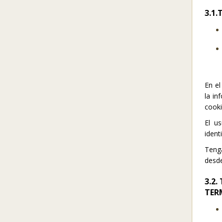
3.1
En el
la in
cooki
El u
ident
Tenga
desde
3.2
TER