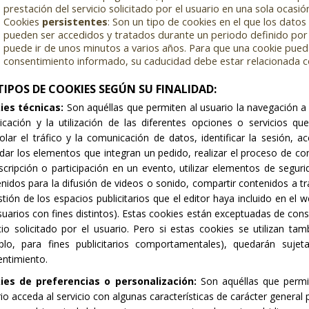
prestación del servicio solicitado por el usuario en una sola ocasió
Cookies
persistentes
: Son un tipo de cookies en el que los dato
pueden ser accedidos y tratados durante un periodo definido por 
puede ir de unos minutos a varios años. Para que una cookie pued
consentimiento informado, su caducidad debe estar relacionada co
 TIPOS DE COOKIES SEGÚN SU FINALIDAD:
ies técnicas:
Son aquéllas que permiten al usuario la navegación a
icación y la utilización de las diferentes opciones o servicios q
olar el tráfico y la comunicación de datos, identificar la sesión, a
dar los elementos que integran un pedido, realizar el proceso de com
scripción o participación en un evento, utilizar elementos de segu
nidos para la difusión de videos o sonido, compartir contenidos a t
stión de los espacios publicitarios que el editor haya incluido en el 
suarios con fines distintos). Estas cookies están exceptuadas de con
cio solicitado por el usuario. Pero si estas cookies se utilizan ta
plo, para fines publicitarios comportamentales), quedarán sujet
ntimiento.
ies de preferencias o personalización:
Son aquéllas que permi
io acceda al servicio con algunas características de carácter general 