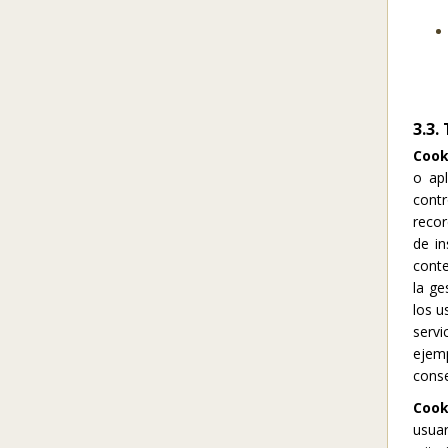
3.3.
Cook
o apl
contr
recor
de in
conte
la ge
los u
servi
ejem
conse
Cook
usuar