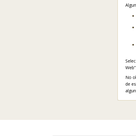
Algun
Selec
Web”
No ob
de es
algun