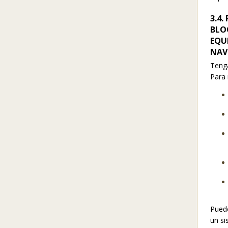
3.4
BLO
EQU
NAV
Tenga
Para 
Puede
un si