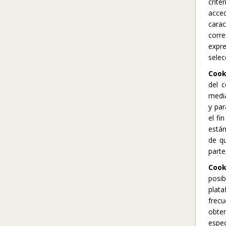
crite
acced
carac
corr
expre
selec
Cook
del 
media
y par
el fi
están
de qu
parte
Cook
posib
plat
frec
obten
espec