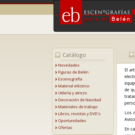
Catálogo
Novedades
El ar
Figuras de Belén
elect
Escenografía
equip
Material eléctrico
de qu
Utilería y atrezo
trata
Decoración de Navidad
perso
Materiales de trabajo
Los d
Libros, revistas y DVD's
Aviso
Oportunidades
Ofertas
En ca