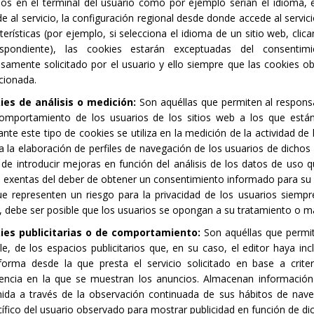
rios en el terminal del usuario como por ejemplo serian el idioma, 
e al servicio, la configuración regional desde donde accede al servicio
terísticas (por ejemplo, si selecciona el idioma de un sitio web, clic
espondiente), las cookies estarán exceptuadas del consentimi
samente solicitado por el usuario y ello siempre que las cookies o
cionada.
ies de análisis o medición:
Son aquéllas que permiten al responsab
comportamiento de los usuarios de los sitios web a los que están
nte este tipo de cookies se utiliza en la medición de la actividad de 
a la elaboración de perfiles de navegación de los usuarios de dichos 
n de introducir mejoras en función del análisis de los datos de uso 
 exentas del deber de obtener un consentimiento informado para su u
e representen un riesgo para la privacidad de los usuarios siemp
, debe ser posible que los usuarios se opongan a su tratamiento o ma
ies publicitarias o de comportamiento:
Son aquéllas que permit
le, de los espacios publicitarios que, en su caso, el editor haya in
aforma desde la que presta el servicio solicitado en base a crit
uencia en la que se muestran los anuncios. Almacenan informació
ida a través de la observación continuada de sus hábitos de nave
ífico del usuario observado para mostrar publicidad en función de dich