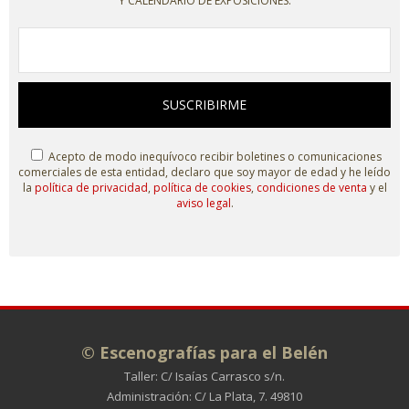
Y CALENDARIO DE EXPOSICIONES.
SUSCRIBIRME
Acepto de modo inequívoco recibir boletines o comunicaciones
comerciales de esta entidad, declaro que soy mayor de edad y he leído
la
política de privacidad
,
política de cookies
,
condiciones de venta
y el
aviso legal
.
© Escenografías para el Belén
Taller: C/ Isaías Carrasco s/n.
Administración: C/ La Plata, 7. 49810