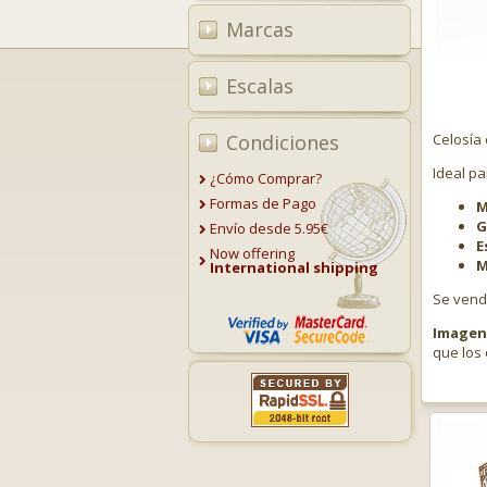
Marcas
Escalas
Condiciones
Celosía 
Ideal pa
¿Cómo Comprar?
Formas de Pago
M
G
Envío desde 5.95€
E
Now offering
M
International shipping
Se ven
Imagen 
que los 