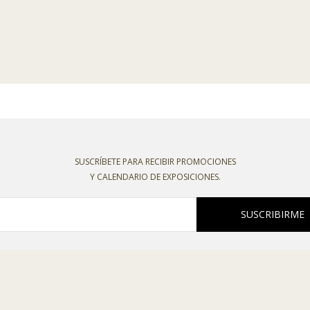
SUSCRÍBETE PARA RECIBIR PROMOCIONES
Y CALENDARIO DE EXPOSICIONES.
SUSCRIBIRME
oco recibir boletines o comunicaciones comerciales de esta entidad, declaro
o la
política de privacidad
,
política de cookies
,
condiciones de venta
y el
aviso l