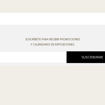
SUSCRÍBETE PARA RECIBIR PROMOCIONES
Y CALENDARIO DE EXPOSICIONES.
SUSCRIBIRME
oco recibir boletines o comunicaciones comerciales de esta entidad, declaro
o la
política de privacidad
,
política de cookies
,
condiciones de venta
y el
aviso l