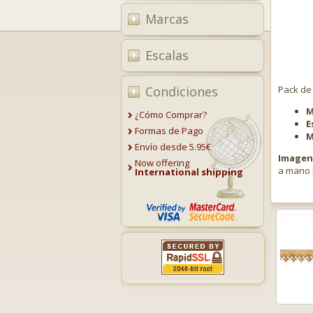
Marcas
Escalas
Condiciones
Pack de
M
¿Cómo Comprar?
E
Formas de Pago
M
Envío desde 5.95€
Imagen 
Now offering
a mano 
International shipping