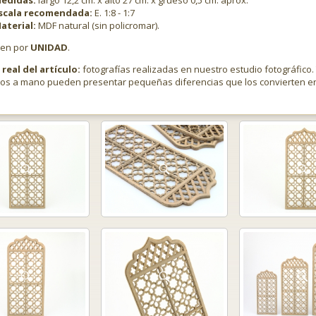
edidas:
largo 12,2 cm. x alto 27 cm. x grueso 0,5 cm. aprox.
scala recomendada:
E. 1:8 - 1:7
aterial:
MDF natural (sin policromar).
den por
UNIDAD
.
real del artículo:
fotografías realizadas en nuestro estudio fotográfico.
dos a mano pueden presentar pequeñas diferencias que los convierten en