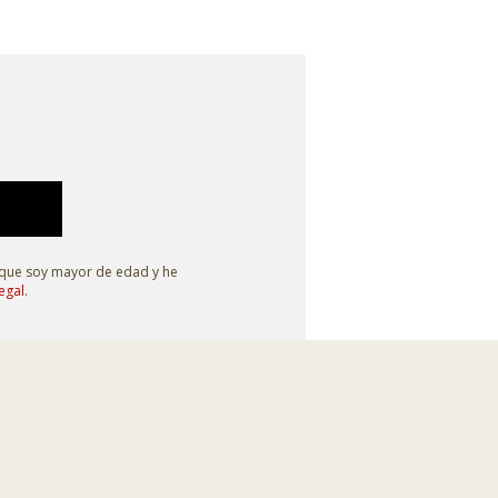
 que soy mayor de edad y he
egal
.
Síguenos en