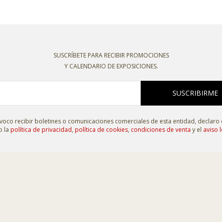
SUSCRÍBETE PARA RECIBIR PROMOCIONES
Y CALENDARIO DE EXPOSICIONES.
SUSCRIBIRME
oco recibir boletines o comunicaciones comerciales de esta entidad, declaro
o la
política de privacidad
,
política de cookies
,
condiciones de venta
y el
aviso l
 C/ La Plata, 7. 49810
-
MORALES DE TORO (Zamora)