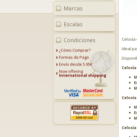
Marcas
Escalas
Condiciones
Celosía
Ideal p
¿Cómo Comprar?
Formas de Pago
Disponi
Envío desde 5.95€
Celosía
Now offering
International shipping
M
E
M
Celosía
M
E
M
Celosía