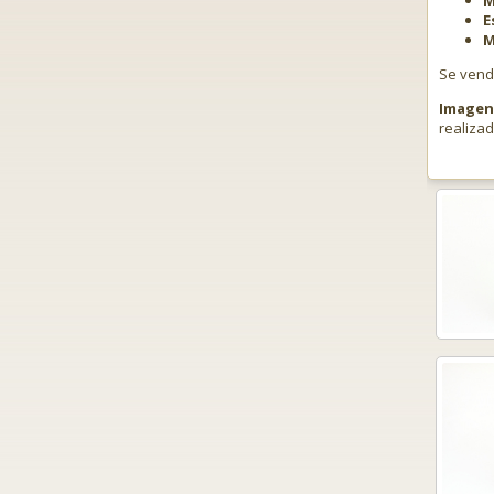
M
E
M
Se ven
Imagen 
realiza