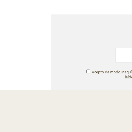
Acepto de modo inequív
leíd
© Escenografías para el Belén
Taller: C/ Isaías Carrasco s/n.
-
Administración: