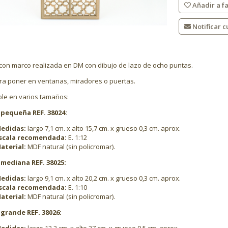
Añadir a fa
Notificar c
 con marco realizada en DM con dibujo de lazo de ocho puntas.
ara poner en ventanas, miradores o puertas.
ble en varios tamaños:
 pequeña REF. 38024:
edidas:
largo 7,1 cm. x alto 15,7 cm. x grueso 0,3 cm. aprox.
scala recomendada:
E. 1:12
aterial:
MDF natural (sin policromar).
 mediana REF. 38025:
edidas:
largo 9,1 cm. x alto 20,2 cm. x grueso 0,3 cm. aprox.
scala recomendada:
E. 1:10
aterial:
MDF natural (sin policromar).
 grande REF. 38026: