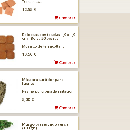
Terracota…
12,55 €
Comprar
Baldosas con teselas 1,9 x 1,9
cm. (Bolsa 50 piezas)
Mosaico de terracotta…
10,50 €
Comprar
Máscara surtidor para
fuente
Resina policromada imitación
piedra.…
5,00 €
Comprar
Musgo preservado verde
(100 gr.)