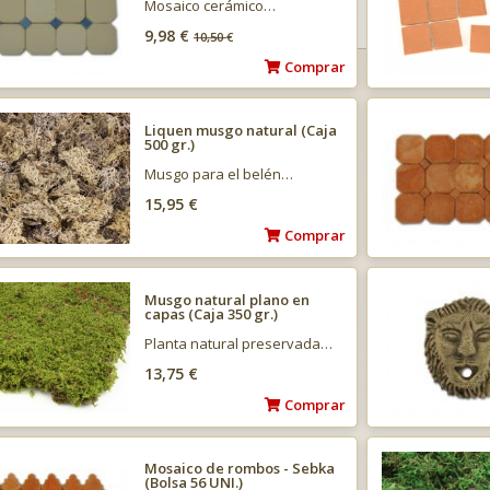
Mosaico cerámico…
9,98 €
10,50
€
Comprar
Liquen musgo natural (Caja
500 gr.)
Musgo para el belén…
15,95 €
Comprar
Musgo natural plano en
capas (Caja 350 gr.)
Planta natural preservada…
13,75 €
Comprar
Mosaico de rombos - Sebka
(Bolsa 56 UNI.)