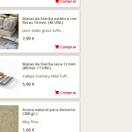
Comprar
Matas de hierba estática con
flores 10 mm. (45 UNI.)
Javis static grass tufts…
7,99 €
Comprar
Matas de hierba seca 12 mm.
(Blíster 17 UNI.)
Vallejo Scenary Wild Tuft…
5,90 €
Comprar
Arena natural para desierto
(200 gr.)
Muy fina…
1,00 €