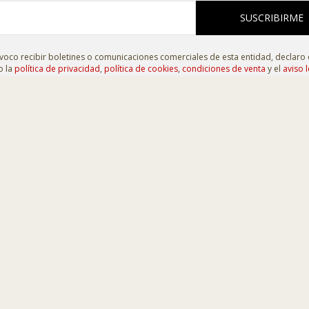
SUSCRIBIRME
oco recibir boletines o comunicaciones comerciales de esta entidad, declaro
o la
política de privacidad
,
política de cookies
,
condiciones de venta
y el
aviso l
 C/ La Plata, 7. 49810
-
MORALES DE TORO (Zamora)
raelbelen.es
aller
|
Exposiciones
|
Contacto
de cookies
|
Condiciones de venta
|
Accesibilidad