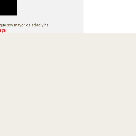
 que soy mayor de edad y he
egal
.
Síguenos en
Diseño web