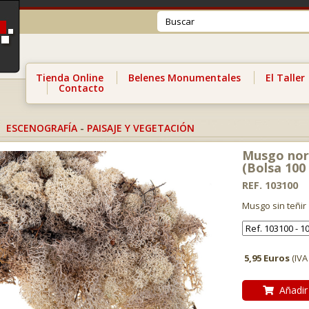
Tienda Online
Belenes Monumentales
El Taller
Contacto
ESCENOGRAFÍA
-
PAISAJE Y VEGETACIÓN
Musgo nor
(Bolsa 100 
REF. 103100
Musgo sin teñir
5,95 Euros
(IVA
Añadir 