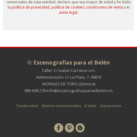
comerciales de esta entidad, declaro que soy mayor de edad y he leído
la
política de privacidad
,
política de cookies
,
condiciones de venta
y el
aviso legal
.
© Escenografías para el Belén
Taller: C/ Isaías Carrasco s/n.
Administración: C/ La Plata, 7. 49810
MORALES DE TORO (Zamora)
980 698 278
info@escenografiasparaelbelen.es
Tienda online
Belenes monumentales
El taller
Exposiciones