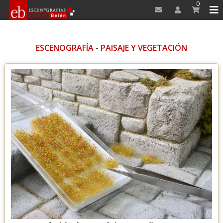
0
ESCENOGRAFÍA
-
PAISAJE Y VEGETACIÓN