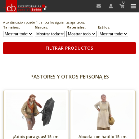
0
A continuación puede filtrar por los siguientes apartados:
Tamaños:
Marcas:
Materiales:
Estilos:
FILTRAR PRODUCTOS
PASTORES Y OTROS PERSONAJES
¡Adiós paraguas! 15 cm.
Abuela con hatillo 15 cm.