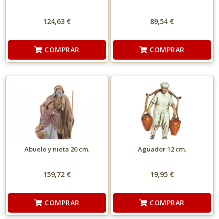
124,63 €
89,54 €
COMPRAR
COMPRAR
Abuelo y nieta 20 cm.
Aguador 12 cm.
159,72 €
19,95 €
COMPRAR
COMPRAR