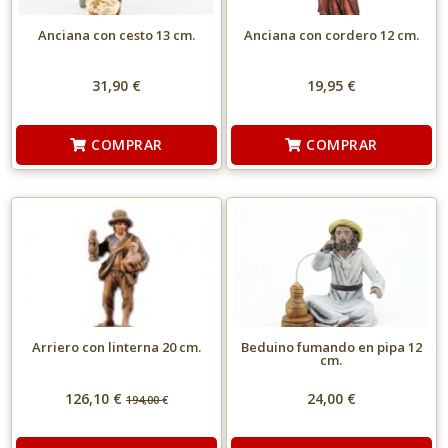
Anciana con cesto 13 cm.
Anciana con cordero 12 cm.
31,90 €
19,95 €
COMPRAR
COMPRAR
Arriero con linterna 20 cm.
Beduino fumando en pipa 12
cm.
126,10 €
24,00 €
194,00
€