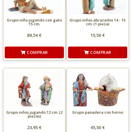
Grupo niño jugando con gato
Grupo niños abrazados 14 - 15
15 cm.
cm. (1 pieza)
89,54 €
15,50 €
COMPRAR
COMPRAR
Grupo niños jugando 12 cm. (2
Grupo panadera con horno
piezas)
23,95 €
45,50 €