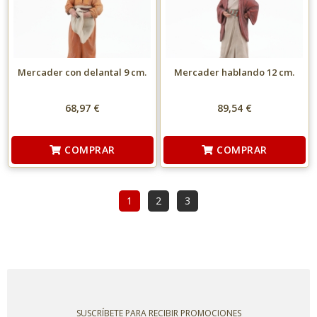
Mercader con delantal 9 cm.
Mercader hablando 12 cm.
68,97 €
89,54 €
COMPRAR
COMPRAR
1
2
3
SUSCRÍBETE PARA RECIBIR PROMOCIONES