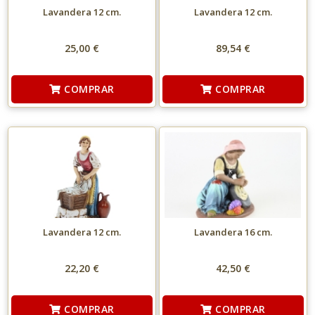
Lavandera 12 cm.
Lavandera 12 cm.
25,00 €
89,54 €
COMPRAR
COMPRAR
Lavandera 12 cm.
Lavandera 16 cm.
22,20 €
42,50 €
COMPRAR
COMPRAR