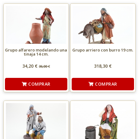
Grupo alfarero modelando una
Grupo arriero con burro 19 cm.
tinaja 14 cm.
34,20 €
318,30 €
36,00
€
COMPRAR
COMPRAR