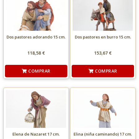
Dos pastores adorando 15 cm.
Dos pastores en burro 15 cm.
118,58 €
153,67 €
COMPRAR
COMPRAR
Elena de Nazaret 17 cm.
Elina (niña caminando) 17 cm.