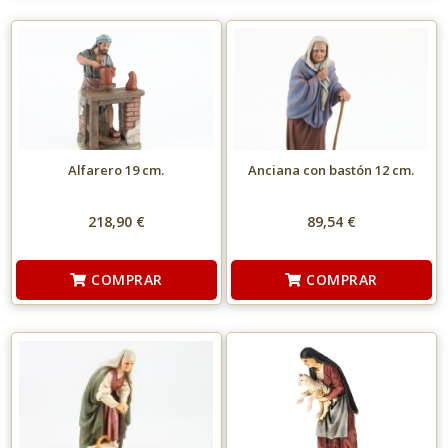
Alfarero 19 cm.
Anciana con bastón 12 cm.
218,90 €
89,54 €
COMPRAR
COMPRAR