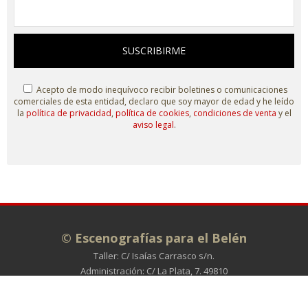
SUSCRIBIRME
Acepto de modo inequívoco recibir boletines o comunicaciones
comerciales de esta entidad, declaro que soy mayor de edad y he leído
la
política de privacidad
,
política de cookies
,
condiciones de venta
y el
aviso legal
.
© Escenografías para el Belén
Taller: C/ Isaías Carrasco s/n.
Administración: C/ La Plata, 7. 49810
MORALES DE TORO (Zamora)
980 698 278
info@escenografiasparaelbelen.es