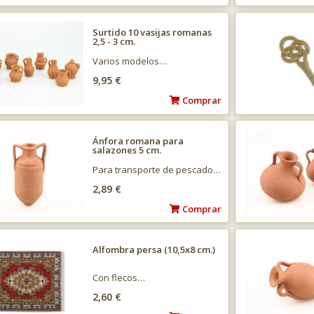
Surtido 10 vasijas romanas
2,5 - 3 cm.
Varios modelos…
9,95 €
Comprar
Ánfora romana para
salazones 5 cm.
Para transporte de pescado…
2,89 €
Comprar
Alfombra persa (10,5x8 cm.)
Con flecos…
2,60 €