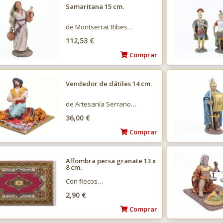
Samaritana 15 cm.
de Montserrat Ribes…
112,53 €
Comprar
Vendedor de dátiles 14 cm.
de Artesanía Serrano…
36,00 €
Comprar
Alfombra persa granate 13 x
8 cm.
Con flecos…
2,90 €
Comprar