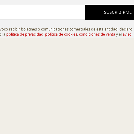
SUSCRIBIRME
oco recibir boletines o comunicaciones comerciales de esta entidad, declaro
o la
política de privacidad
,
política de cookies
,
condiciones de venta
y el
aviso l
 C/ La Plata, 7. 49810
-
MORALES DE TORO (Zamora)
raelbelen.es
aller
|
Exposiciones
|
Contacto
de cookies
|
Condiciones de venta
|
Accesibilidad