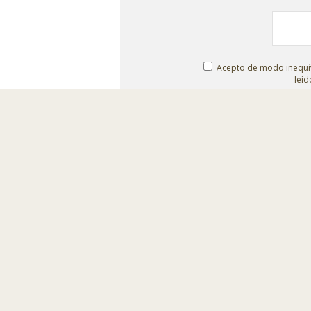
Acepto de modo inequív
leíd
© Escenografías para el Belén
Taller: C/ Isaías Carrasco s/n.
-
Administración:
Teléfono
980 698 278
-
info@escenografiaspa
Tienda online
|
Belenes monumentales
|
El t
Aviso legal
|
Política de privacidad
|
Política 