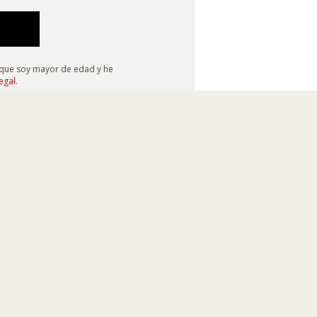
 que soy mayor de edad y he
egal
.
Síguenos en
Diseño web