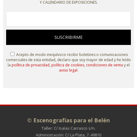
Y CALENDARIO DE EXPOSICIONES.
SUSCRIBIRME
Acepto de modo inequívoco recibir boletines o comunicaciones
comerciales de esta entidad, declaro que soy mayor de edad y he leído
la
política de privacidad
,
política de cookies
,
condiciones de venta
y el
aviso legal
.
© Escenografías para el Belén
Taller: C/ Isaías Carrasco s/n.
Administración: C/ La Plata, 7. 49810