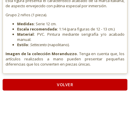
Esta figura presenta el característico acabado de la marca italiana,
de aspecto envejecido con pátina especial por inmersión.
Grupo 2 niños (1 pieza).
Medidas:
Serie 12 cm.
Escala recomendada:
1:14 (para figuras de 12 - 13 cm.)
Material:
PVC. Pintura mediante serigrafía y/o acabado
manual.
Estilo:
Settecento
(napolitano).
Imagen de la colección Moranduzzo.
Tenga en cuenta que, los
artículos realizados a mano pueden presentar pequeñas
diferencias que los convierten en piezas únicas.
VOLVER