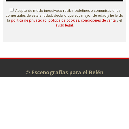
Acepto de modo inequívoco recibir boletines o comunicaciones
comerciales de esta entidad, declaro que soy mayor de edad y he leído
la
política de privacidad
,
política de cookies
,
condiciones de venta
y el
aviso legal
.
© Escenografías para el Belén
Taller: C/ Isaías Carrasco s/n.
Administración: C/ La Plata, 7. 49810
MORALES DE TORO (Zamora)
980 698 278
info@escenografiasparaelbelen.es
Tienda online
Belenes monumentales
El taller
Exposiciones