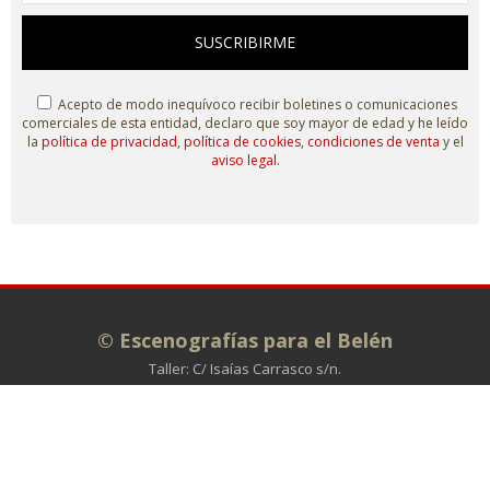
SUSCRIBIRME
Acepto de modo inequívoco recibir boletines o comunicaciones
comerciales de esta entidad, declaro que soy mayor de edad y he leído
la
política de privacidad
,
política de cookies
,
condiciones de venta
y el
aviso legal
.
© Escenografías para el Belén
Taller: C/ Isaías Carrasco s/n.
Administración: C/ La Plata, 7. 49810
MORALES DE TORO (Zamora)
980 698 278
info@escenografiasparaelbelen.es