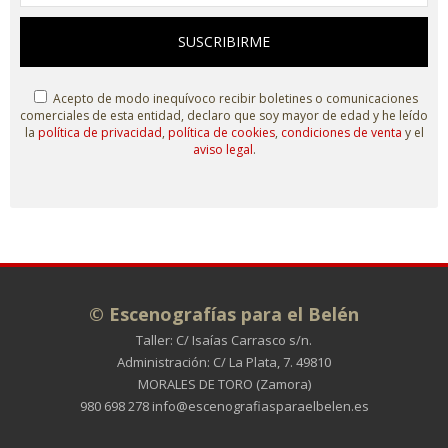
SUSCRIBIRME
Acepto de modo inequívoco recibir boletines o comunicaciones
comerciales de esta entidad, declaro que soy mayor de edad y he leído
la
política de privacidad
,
política de cookies
,
condiciones de venta
y el
aviso legal
.
© Escenografías para el Belén
Taller: C/ Isaías Carrasco s/n.
Administración: C/ La Plata, 7. 49810
MORALES DE TORO (Zamora)
980 698 278
info@escenografiasparaelbelen.es