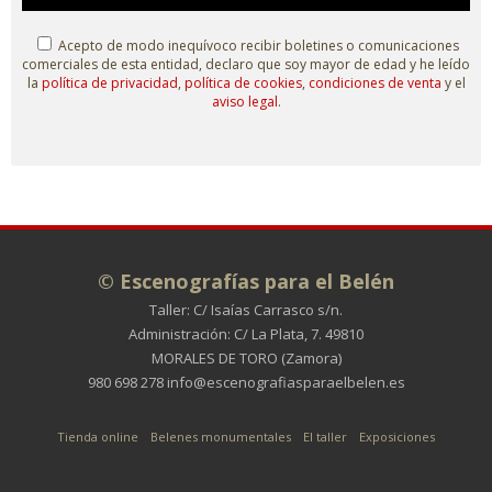
Acepto de modo inequívoco recibir boletines o comunicaciones
comerciales de esta entidad, declaro que soy mayor de edad y he leído
la
política de privacidad
,
política de cookies
,
condiciones de venta
y el
aviso legal
.
© Escenografías para el Belén
Taller: C/ Isaías Carrasco s/n.
Administración: C/ La Plata, 7. 49810
MORALES DE TORO (Zamora)
980 698 278
info@escenografiasparaelbelen.es
Tienda online
Belenes monumentales
El taller
Exposiciones