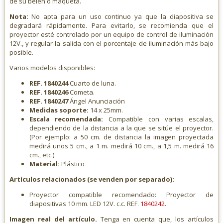
de su belén o maqueta.
Nota:
No apta para un uso continuo ya que la diapositiva se
degradará rápidamente. Para evitarlo, se recomienda que el
proyector esté controlado por un equipo de control de iluminación
12V., y regular la salida con el porcentaje de iluminación más bajo
posible.
Varios modelos disponibles:
REF. 1840244
Cuarto de luna.
REF. 1840246
Cometa.
REF. 1840247
Ángel Anunciación
Medidas soporte:
14 x 25mm.
Escala recomendada:
Compatible con varias escalas,
dependiendo de la distancia a la que se sitúe el proyector.
(Por ejemplo: a 50 cm. de distancia la imagen proyectada
medirá unos 5 cm., a 1 m. medirá 10 cm., a 1,5 m. medirá 16
cm., etc.)
Material:
Plástico
Artículos relacionados (se venden por separado):
Proyector compatible recomendado: Proyector de
diapositivas 10 mm. LED 12V. c.c. REF.
1840242
.
Imagen real del artículo.
Tenga en cuenta que, los artículos