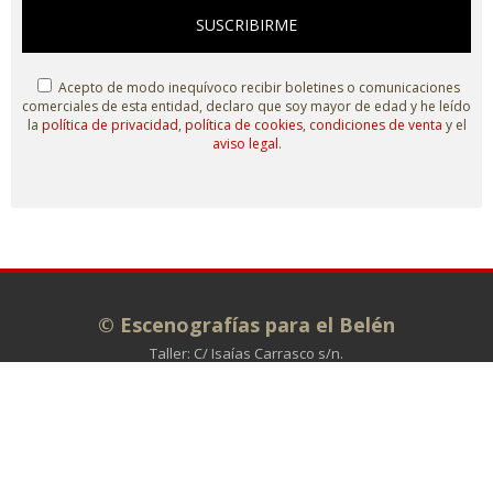
SUSCRIBIRME
Acepto de modo inequívoco recibir boletines o comunicaciones
comerciales de esta entidad, declaro que soy mayor de edad y he leído
la
política de privacidad
,
política de cookies
,
condiciones de venta
y el
aviso legal
.
© Escenografías para el Belén
Taller: C/ Isaías Carrasco s/n.
Administración: C/ La Plata, 7. 49810
MORALES DE TORO (Zamora)
980 698 278
info@escenografiasparaelbelen.es
Tienda online
Belenes monumentales
El taller
Exposiciones