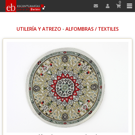
0
UTILERÍA Y ATREZO
-
ALFOMBRAS / TEXTILES