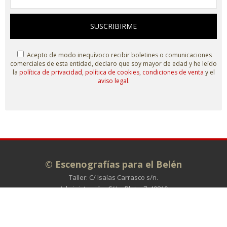
SUSCRIBIRME
Acepto de modo inequívoco recibir boletines o comunicaciones
comerciales de esta entidad, declaro que soy mayor de edad y he leído
la
política de privacidad
,
política de cookies
,
condiciones de venta
y el
aviso legal
.
© Escenografías para el Belén
Taller: C/ Isaías Carrasco s/n.
Administración: C/ La Plata, 7. 49810
MORALES DE TORO (Zamora)
980 698 278
info@escenografiasparaelbelen.es