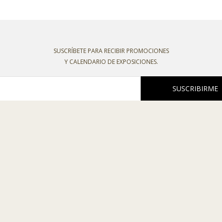
SUSCRÍBETE PARA RECIBIR PROMOCIONES
Y CALENDARIO DE EXPOSICIONES.
SUSCRIBIRME
oco recibir boletines o comunicaciones comerciales de esta entidad, declaro
o la
política de privacidad
,
política de cookies
,
condiciones de venta
y el
aviso l
 C/ La Plata, 7. 49810
-
MORALES DE TORO (Zamora)
raelbelen.es