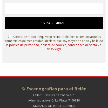
SUSCRIBIRME
Acepto de modo inequívoco recibir boletines o comunicaciones
comerciales de esta entidad, declaro que soy mayor de edad y he leído
la
política de privacidad
,
política de cookies
,
condiciones de venta
y el
aviso legal
.
© Escenografías para el Belén
Taller: C/ Isaías Carrasco s/n.
Administración: C/ La Plata, 7. 49810
MORALES DE TORO (Zamora)