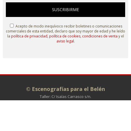
SUSCRIBIRME
Acepto de modo inequívoco recibir boletines o comunicaciones
comerciales de esta entidad, declaro que soy mayor de edad y he leído
la
política de privacidad
,
política de cookies
,
condiciones de venta
y el
aviso legal
.
© Escenografías para el Belén
Taller: C/ Isaías Carrasco s/n.
Administración: C/ La Plata, 7. 49810
MORALES DE TORO (Zamora)
980 698 278
info@escenografiasparaelbelen.es
Tienda online
Belenes monumentales
El taller
Exposiciones