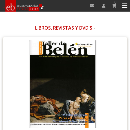
0
LIBROS, REVISTAS Y DVD'S
-