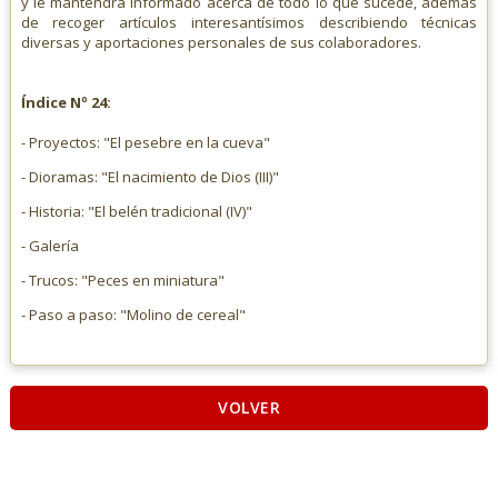
y le mantendrá informado acerca de todo lo que sucede, además
de recoger artículos interesantísimos describiendo técnicas
diversas y aportaciones personales de sus colaboradores.
Índice Nº 24:
- Proyectos: "El pesebre en la cueva"
- Dioramas: "El nacimiento de Dios (III)"
- Historia: "El belén tradicional (IV)"
- Galería
- Trucos: "Peces en miniatura"
- Paso a paso: "Molino de cereal"
VOLVER