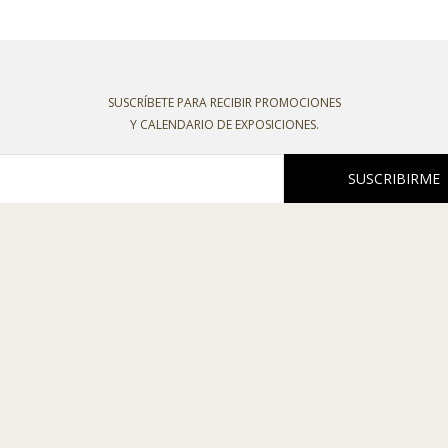
SUSCRÍBETE PARA RECIBIR PROMOCIONES
Y CALENDARIO DE EXPOSICIONES.
SUSCRIBIRME
oco recibir boletines o comunicaciones comerciales de esta entidad, declaro
o la
política de privacidad
,
política de cookies
,
condiciones de venta
y el
aviso l
 C/ La Plata, 7. 49810
-
MORALES DE TORO (Zamora)
raelbelen.es