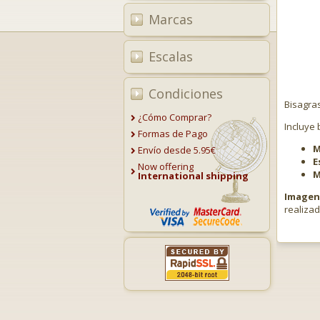
Marcas
Escalas
Condiciones
Bisagra
¿Cómo Comprar?
Incluye 
Formas de Pago
M
Envío desde 5.95€
E
Now offering
M
International shipping
Imagen 
realiza