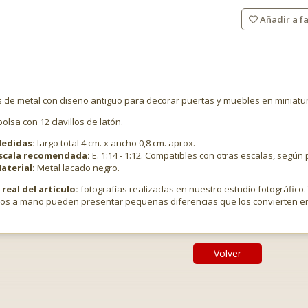
Añadir a fa
s de metal con diseño antiguo para decorar puertas y muebles en miniatu
bolsa con 12 clavillos de latón.
edidas:
largo total 4 cm. x ancho 0,8 cm. aprox.
scala recomendada:
E. 1:14 - 1:12. Compatibles con otras escalas, según 
aterial:
Metal lacado negro.
real del artículo:
fotografías realizadas en nuestro estudio fotográfico.
dos a mano pueden presentar pequeñas diferencias que los convierten en
Volver