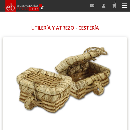
0
UTILERÍA Y ATREZO
-
CESTERÍA