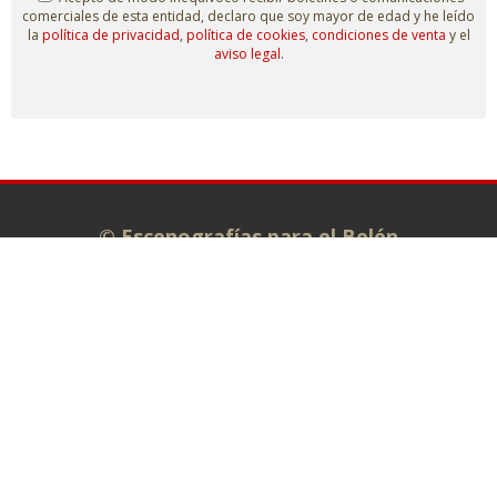
comerciales de esta entidad, declaro que soy mayor de edad y he leído
la
política de privacidad
,
política de cookies
,
condiciones de venta
y el
aviso legal
.
© Escenografías para el Belén
Taller: C/ Isaías Carrasco s/n.
Administración: C/ La Plata, 7. 49810
MORALES DE TORO (Zamora)
980 698 278
info@escenografiasparaelbelen.es
Tienda online
Belenes monumentales
El taller
Exposiciones