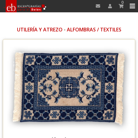
0
UTILERÍA Y ATREZO
-
ALFOMBRAS / TEXTILES