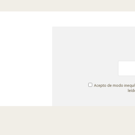
Acepto de modo inequív
leíd
© Escenografías para el Belén