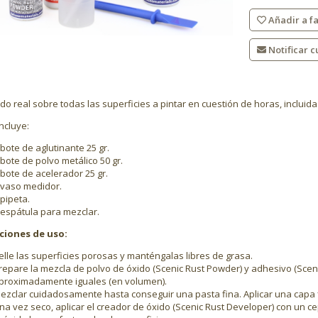
Añadir a fa
Notificar c
do real sobre todas las superficies a pintar en cuestión de horas, incluida 
incluye:
 bote de aglutinante 25 gr.
 bote de polvo metálico 50 gr.
 bote de acelerador 25 gr.
 vaso medidor.
 pipeta.
 espátula para mezclar.
ciones de uso:
elle las superficies porosas y manténgalas libres de grasa.
repare la mezcla de polvo de óxido (Scenic Rust Powder) y adhesivo (Scen
proximadamente iguales (en volumen).
ezclar cuidadosamente hasta conseguir una pasta fina. Aplicar una capa fi
na vez seco, aplicar el creador de óxido (Scenic Rust Developer) con un cep