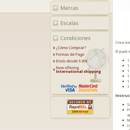
Marcas
Escalas
Condiciones
Crea óxi
¿Cómo Comprar?
El pack 
Formas de Pago
1
Envío desde 5.95€
1
Now offering
1
International shipping
1
1
1
Instruc
S
P
a
M
U