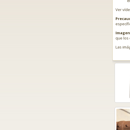
e
Ver víde
Precau
específi
Imagen 
que los 
Las imá