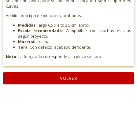
secador de pelo) para su posterior colocación sobre superficies
curvas.
Admite todo tipo de pinturas y acabados.
Medidas:
largo 6,5 x alto 3,5 cm. aprox.
Escala recomendada:
Compatible con muchas escalas
según proyecto.
Material:
resina.
Tara:
Con defecto, acabado deficiente.
Nota:
La fotografía corresponde a la pieza sin tara.
VOLVER