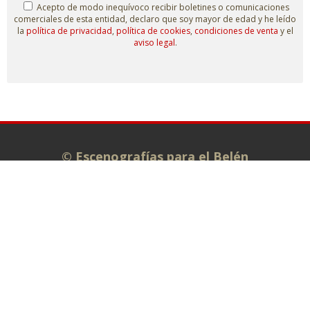
Acepto de modo inequívoco recibir boletines o comunicaciones
comerciales de esta entidad, declaro que soy mayor de edad y he leído
la
política de privacidad
,
política de cookies
,
condiciones de venta
y el
aviso legal
.
© Escenografías para el Belén
Taller: C/ Isaías Carrasco s/n.
Administración: C/ La Plata, 7. 49810
MORALES DE TORO (Zamora)
980 698 278
info@escenografiasparaelbelen.es
Tienda online
Belenes monumentales
El taller
Exposiciones