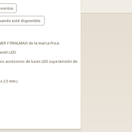
voritos
uando esté disponible.
WER Y FRIALMAXI de la marca Frisa.
ación LED.
os accesorios de luces LED cuya tensión de
x 2.5 mm.)