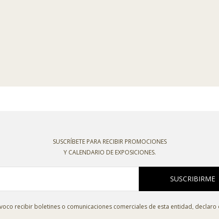
SUSCRÍBETE PARA RECIBIR PROMOCIONES
Y CALENDARIO DE EXPOSICIONES.
SUSCRIBIRME
oco recibir boletines o comunicaciones comerciales de esta entidad, declaro
o la
política de privacidad
,
política de cookies
,
condiciones de venta
y el
aviso l