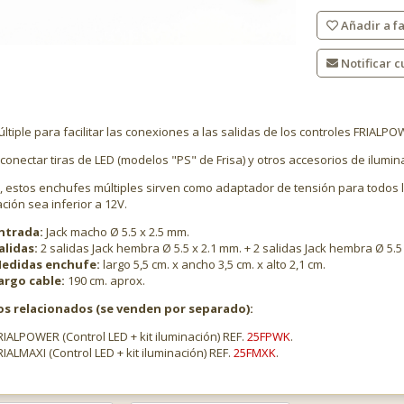
Añadir a fa
Notificar c
tiple para facilitar las conexiones a las salidas de los controles FRIALPO
conectar tiras de LED (modelos "PS" de Frisa) y otros accesorios de ilumin
 estos enchufes múltiples sirven como adaptador de tensión para todos l
ción sea inferior a 12V.
ntrada:
Jack macho Ø 5.5 x 2.5 mm.
alidas:
2 salidas Jack hembra Ø 5.5 x 2.1 mm. + 2 salidas Jack hembra Ø 5.5 
edidas enchufe:
largo 5,5 cm. x ancho 3,5 cm. x alto 2,1 cm.
argo cable:
190 cm. aprox.
os relacionados (se venden por separado):
RIALPOWER (Control LED + kit iluminación) REF.
25FPWK
.
RIALMAXI (Control LED + kit iluminación) REF.
25FMXK
.