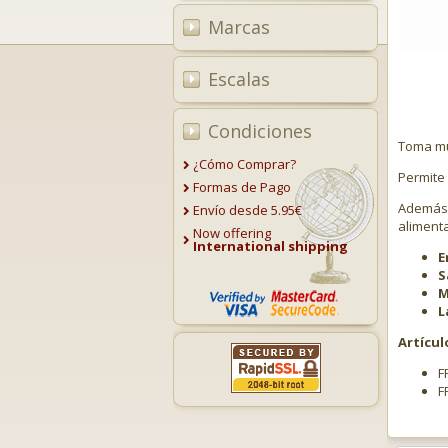
Marcas
Escalas
Condiciones
Toma múl
¿Cómo Comprar?
Permite 
Formas de Pago
Además,
Envío desde 5.95€
alimenta
Now offering
International shipping
E
S
M
L
Artícul
F
F