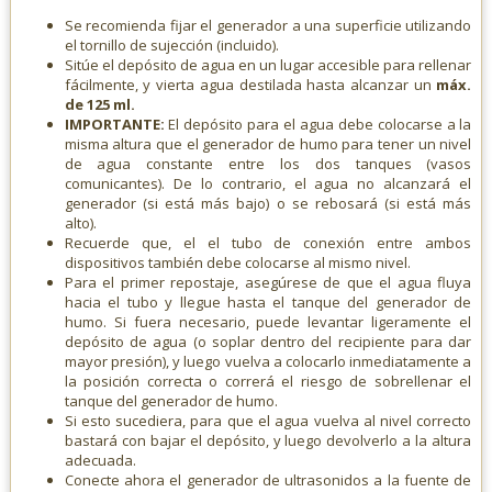
Se recomienda fijar el generador a una superficie utilizando
el tornillo de sujección (incluido).
Sitúe el depósito de agua en un lugar accesible para rellenar
fácilmente, y vierta agua destilada hasta alcanzar un
máx.
de 125 ml.
IMPORTANTE:
El depósito para el agua debe colocarse a la
misma altura que el generador de humo para tener un nivel
de agua constante entre los dos tanques (vasos
comunicantes). De lo contrario, el agua no alcanzará el
generador (si está más bajo) o se rebosará (si está más
alto).
Recuerde que, el el tubo de conexión entre ambos
dispositivos también debe colocarse al mismo nivel.
Para el primer repostaje, asegúrese de que el agua fluya
hacia el tubo y llegue hasta el tanque del generador de
humo. Si fuera necesario, puede levantar ligeramente el
depósito de agua (o soplar dentro del recipiente para dar
mayor presión), y luego vuelva a colocarlo inmediatamente a
la posición correcta o correrá el riesgo de sobrellenar el
tanque del generador de humo.
Si esto sucediera, para que el agua vuelva al nivel correcto
bastará con bajar el depósito, y luego devolverlo a la altura
adecuada.
Conecte ahora el generador de ultrasonidos a la fuente de