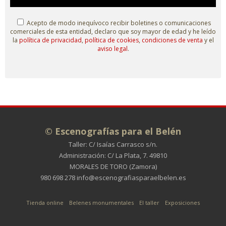
Acepto de modo inequívoco recibir boletines o comunicaciones
comerciales de esta entidad, declaro que soy mayor de edad y he leído
la
política de privacidad
,
política de cookies
,
condiciones de venta
y el
aviso legal
.
© Escenografías para el Belén
Taller: C/ Isaías Carrasco s/n.
Administración: C/ La Plata, 7. 49810
MORALES DE TORO (Zamora)
980 698 278
info@escenografiasparaelbelen.es
Tienda online
Belenes monumentales
El taller
Exposiciones