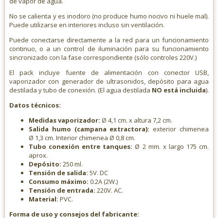
de vapor de agua.
No se calienta y es inodoro (no produce humo nocivo ni huele mal).
Puede utilizarse en interiores incluso sin ventilación.
Puede conectarse directamente a la red para un funcionamiento
continuo, o a un control de iluminación para su funcionamiento
sincronizado con la fase correspondiente (sólo controles 220V.)
El pack incluye fuente de alimentación con conector USB,
vaporizador con generador de ultrasonidos, depósito para agua
destilada y tubo de conexión. (El agua destilada
NO está incluida
).
Datos técnicos:
Medidas vaporizador:
Ø 4,1 cm. x altura 7,2 cm.
Salida humo (campana extractora):
exterior chimenea
Ø 1,3 cm. Interior chimenea Ø 0,8 cm.
Tubo conexión entre tanques:
Ø 2 mm. x largo 175 cm.
aprox.
Depósito:
250 ml.
Tensión de salida:
5V. DC
Consumo máximo:
0.2A (2W.)
Tensión de entrada:
220V. AC.
Material:
PVC.
Forma de uso y consejos del fabricante: