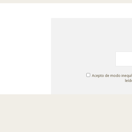
Acepto de modo inequív
leíd
© Escenografías para el Belén
Taller: C/ Isaías Carrasco s/n.
-
Administración: