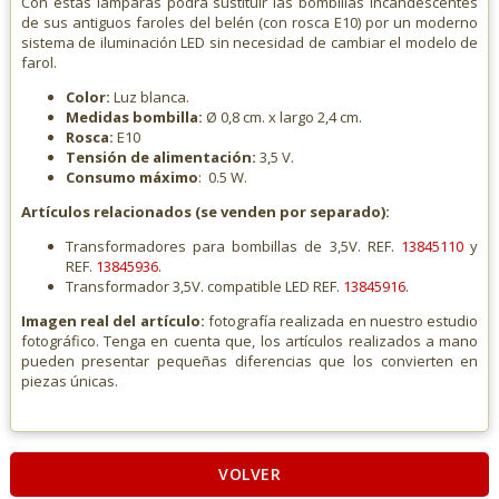
Con estas lámparas podrá sustituir las bombillas incandescentes
de sus antiguos faroles del belén (con rosca E10) por un moderno
sistema de iluminación LED sin necesidad de cambiar el modelo de
farol.
Color:
Luz blanca.
Medidas bombilla:
Ø 0,8 cm. x largo 2,4 cm.
Rosca:
E10
Tensión de alimentación:
3,5 V.
Consumo máximo
: 0.5 W.
Artículos relacionados (se venden por separado):
Transformadores para bombillas de 3,5V. REF.
13845110
y
REF.
13845936
.
Transformador 3,5V. compatible LED REF.
13845916
.
Imagen real del artículo:
fotografía realizada en nuestro estudio
fotográfico. Tenga en cuenta que, los artículos realizados a mano
pueden presentar pequeñas diferencias que los convierten en
piezas únicas.
VOLVER