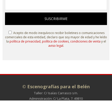
SUSCRIBIRME
Acepto de modo inequívoco recibir boletines o comunicaciones
comerciales de esta entidad, declaro que soy mayor de edad y he leído
la
política de privacidad
,
política de cookies
,
condiciones de venta
y el
aviso legal
.
© Escenografías para el Belén
Taller: C/ Isaías Carrasco s/n.
Administración: C/ La Plata, 7. 49810
MORALES DE TORO (Zamora)
980 698 278
info@escenografiasparaelbelen.es