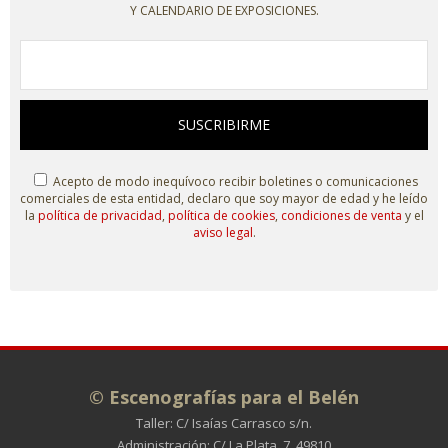
Y CALENDARIO DE EXPOSICIONES.
SUSCRIBIRME
Acepto de modo inequívoco recibir boletines o comunicaciones
comerciales de esta entidad, declaro que soy mayor de edad y he leído
la
política de privacidad
,
política de cookies
,
condiciones de venta
y el
aviso legal
.
© Escenografías para el Belén
Taller: C/ Isaías Carrasco s/n.
Administración: C/ La Plata, 7. 49810