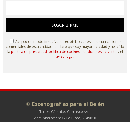
SUSCRIBIRME
Acepto de modo inequívoco recibir boletines o comunicaciones
comerciales de esta entidad, declaro que soy mayor de edad y he leído
la
política de privacidad
,
política de cookies
,
condiciones de venta
y el
aviso legal
.
© Escenografías para el Belén
Taller: C/ Isaías Carrasco s/n.
Administración: C/ La Plata, 7. 49810
MORALES DE TORO (Zamora)