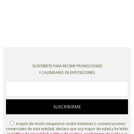
SUSCRÍBETE PARA RECIBIR PROMOCIONES
Y CALENDARIO DE EXPOSICIONES.
SUSCRIBIRME
Acepto de modo inequívoco recibir boletines o comunicaciones
comerciales de esta entidad, declaro que soy mayor de edad y he leído
la
política de privacidad
,
política de cookies
,
condiciones de venta
y el