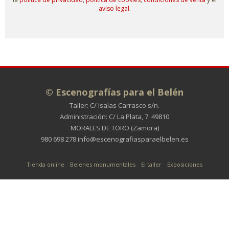
aviso legal
.
© Escenografías para el Belén
Taller: C/ Isaías Carrasco s/n.
Administración: C/ La Plata, 7. 49810
MORALES DE TORO (Zamora)
980 698 278
info@escenografiasparaelbelen.es
Tienda online
Belenes monumentales
El taller
Exposiciones