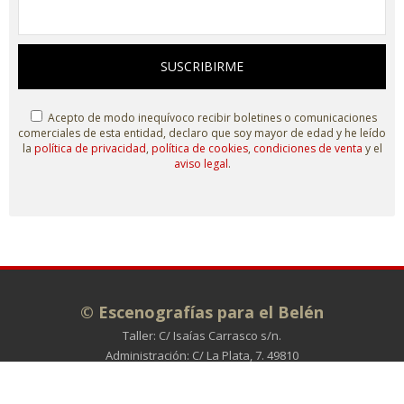
SUSCRIBIRME
Acepto de modo inequívoco recibir boletines o comunicaciones
comerciales de esta entidad, declaro que soy mayor de edad y he leído
la
política de privacidad
,
política de cookies
,
condiciones de venta
y el
aviso legal
.
© Escenografías para el Belén
Taller: C/ Isaías Carrasco s/n.
Administración: C/ La Plata, 7. 49810
MORALES DE TORO (Zamora)
980 698 278
info@escenografiasparaelbelen.es