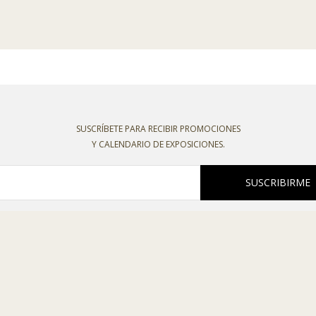
SUSCRÍBETE PARA RECIBIR PROMOCIONES
Y CALENDARIO DE EXPOSICIONES.
SUSCRIBIRME
oco recibir boletines o comunicaciones comerciales de esta entidad, declaro
o la
política de privacidad
,
política de cookies
,
condiciones de venta
y el
aviso l