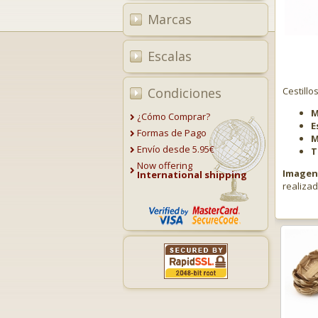
Marcas
Escalas
Condiciones
Cestill
M
¿Cómo Comprar?
E
Formas de Pago
M
Envío desde 5.95€
T
Now offering
Imagen 
International shipping
realiza