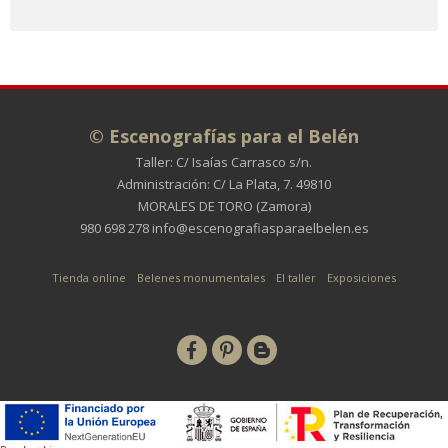
© Escenografías para el Belén
Taller: C/ Isaías Carrasco s/n.
Administración: C/ La Plata, 7. 49810
MORALES DE TORO (Zamora)
980 698 278
info@escenografiasparaelbelen.es
Tienda online
Belenes monumentales
El taller
Exposiciones