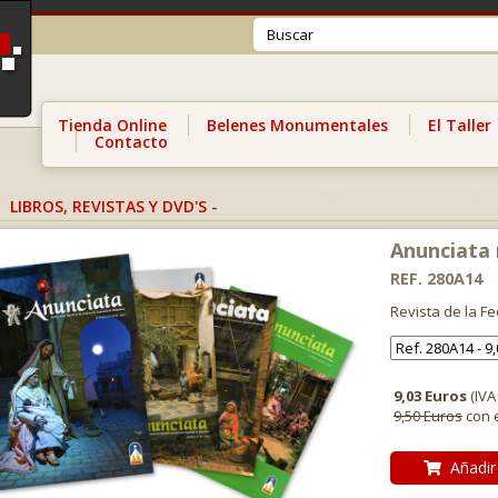
Tienda Online
Belenes Monumentales
El Taller
Contacto
LIBROS, REVISTAS Y DVD'S
-
Anunciata 
REF. 280A14
Revista de la F
9,03 Euros
(IVA
9,50 Euros
con 
Añadir 