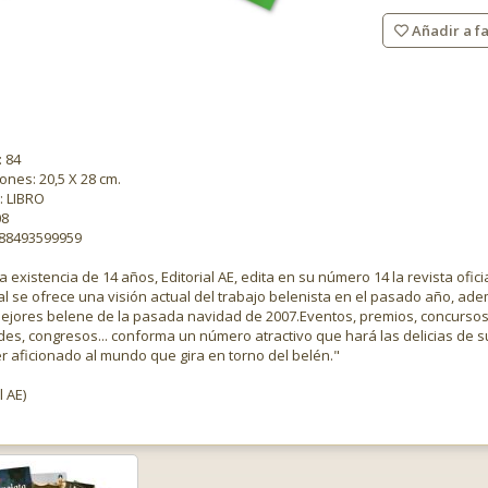
Añadir a fa
: 84
nes: 20,5 X 28 cm.
: LIBRO
08
788493599959
 existencia de 14 años, Editorial AE, edita en su número 14 la revista ofi
al se ofrece una visión actual del trabajo belenista en el pasado año, a
mejores belene de la pasada navidad de 2007.Eventos, premios, concursos,
des, congresos... conforma un número atractivo que hará las delicias de 
r aficionado al mundo que gira en torno del belén."
l AE)