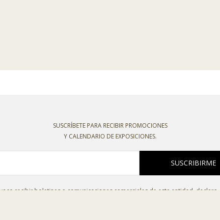
SUSCRÍBETE PARA RECIBIR PROMOCIONES
Y CALENDARIO DE EXPOSICIONES.
SUSCRIBIRME
oco recibir boletines o comunicaciones comerciales de esta entidad, declaro
o la
política de privacidad
,
política de cookies
,
condiciones de venta
y el
aviso l