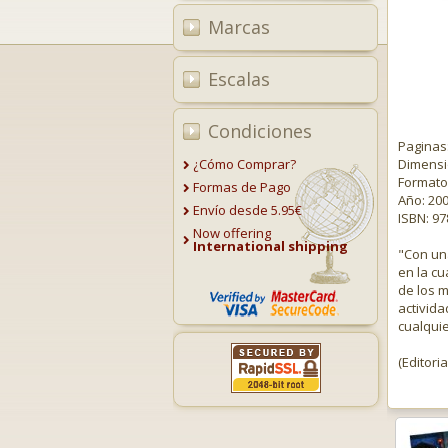
Marcas
Escalas
Condiciones
Paginas
¿Cómo Comprar?
Dimensio
Formato
Formas de Pago
Año: 20
Envío desde 5.95€
ISBN: 9
Now offering
International shipping
"Con una
en la cu
de los 
activida
cualquie
(Editoria