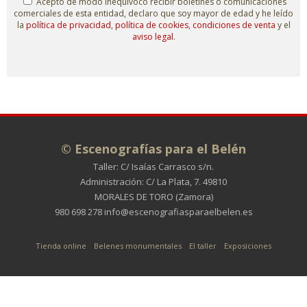
Acepto de modo inequívoco recibir boletines o comunicaciones
comerciales de esta entidad, declaro que soy mayor de edad y he leído
la
política de privacidad
,
política de cookies
,
condiciones de venta
y el
aviso legal
.
© Escenografías para el Belén
Taller: C/ Isaías Carrasco s/n.
Administración: C/ La Plata, 7. 49810
MORALES DE TORO (Zamora)
980 698 278
info@escenografiasparaelbelen.es
Tienda online
Belenes monumentales
El taller
Exposiciones