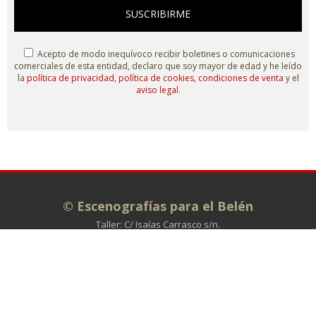
SUSCRIBIRME
Acepto de modo inequívoco recibir boletines o comunicaciones
comerciales de esta entidad, declaro que soy mayor de edad y he leído
la
política de privacidad
,
política de cookies
,
condiciones de venta
y el
aviso legal
.
© Escenografías para el Belén
Taller: C/ Isaías Carrasco s/n.
Administración: C/ La Plata, 7. 49810
MORALES DE TORO (Zamora)
980 698 278
info@escenografiasparaelbelen.es
Tienda online
Belenes monumentales
El taller
Exposiciones