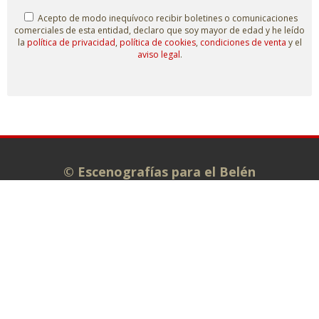
Acepto de modo inequívoco recibir boletines o comunicaciones
comerciales de esta entidad, declaro que soy mayor de edad y he leído
la
política de privacidad
,
política de cookies
,
condiciones de venta
y el
aviso legal
.
© Escenografías para el Belén
Taller: C/ Isaías Carrasco s/n.
Administración: C/ La Plata, 7. 49810
MORALES DE TORO (Zamora)
980 698 278
info@escenografiasparaelbelen.es
Tienda online
Belenes monumentales
El taller
Exposiciones