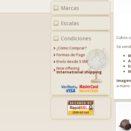
Marcas
Escalas
Condiciones
Cubos c
Se vend
¿Cómo Comprar?
Formas de Pago
M
A
Envío desde 5.95€
E
Now offering
M
International shipping
Imagen 
a mano 