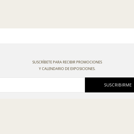
SUSCRÍBETE PARA RECIBIR PROMOCIONES
Y CALENDARIO DE EXPOSICIONES.
SUSCRIBIRME
oco recibir boletines o comunicaciones comerciales de esta entidad, declaro
o la
política de privacidad
,
política de cookies
,
condiciones de venta
y el
aviso l