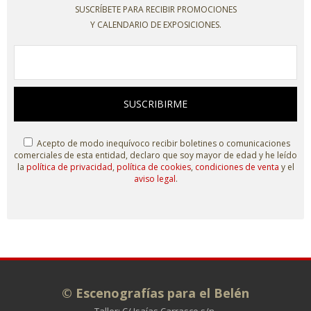
SUSCRÍBETE PARA RECIBIR PROMOCIONES
Y CALENDARIO DE EXPOSICIONES.
SUSCRIBIRME
Acepto de modo inequívoco recibir boletines o comunicaciones
comerciales de esta entidad, declaro que soy mayor de edad y he leído
la
política de privacidad
,
política de cookies
,
condiciones de venta
y el
aviso legal
.
© Escenografías para el Belén
Taller: C/ Isaías Carrasco s/n.