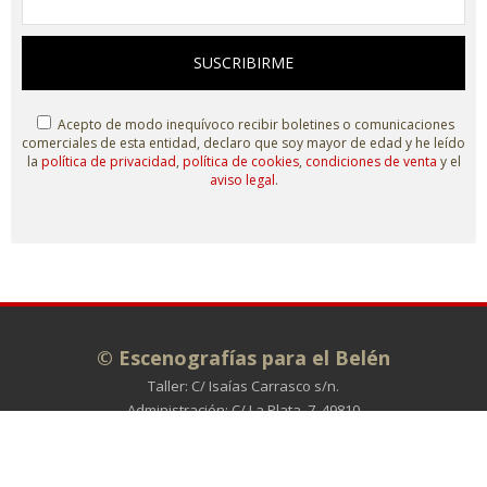
SUSCRIBIRME
Acepto de modo inequívoco recibir boletines o comunicaciones
comerciales de esta entidad, declaro que soy mayor de edad y he leído
la
política de privacidad
,
política de cookies
,
condiciones de venta
y el
aviso legal
.
© Escenografías para el Belén
Taller: C/ Isaías Carrasco s/n.
Administración: C/ La Plata, 7. 49810
MORALES DE TORO (Zamora)
980 698 278
info@escenografiasparaelbelen.es